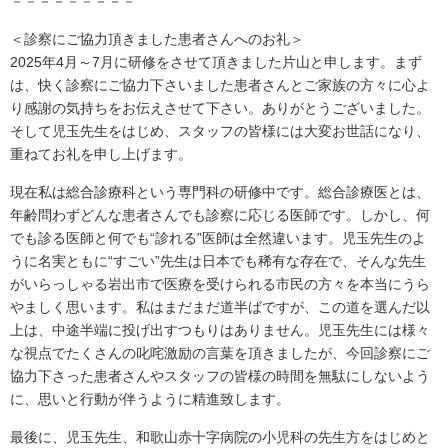
－－－－－－－－－
＜診察にご協力頂きました患者さんへのお礼＞
2025年4月～7月に研修をさせて頂きました片山と申します。まず
は、快く診察にご協力下さいました患者さんとご家族の方々に心よ
り感謝の気持ちをお伝えさせて下さい。ありがとうございました。
そして児玉先生をはじめ、スタッフの皆様には大変お世話になり、
重ねてお礼を申し上げます。
現在私は総合診療科という専門科の研修中です。総合診療医とは、
年齢問わずどんな患者さんでも診察に応じる医師です。しかし、何
でも診る医師と何でも“診れる”医師は全然違います。児玉先生のよ
うに名実ともに“すごい”先生は日本でも稀有な存在で、そんな先生
がいらっしゃる岩出市で医療を受けられる市民の方々を本当にうら
やましく思います。私はまだまだ道半ばですが、この道を選んだ以
上は、中途半端に投げ出すつもりはありません。児玉先生には様々
な視点でたくさんの叱咤激励の言葉を頂きましたが、今回診察にご
協力下さった患者さんやスタッフの皆様の時間を無駄にしないよう
に、思いと行動が伴うように精進致します。
最後に、児玉先生、和歌山赤十字病院の小児科の先生方をはじめと