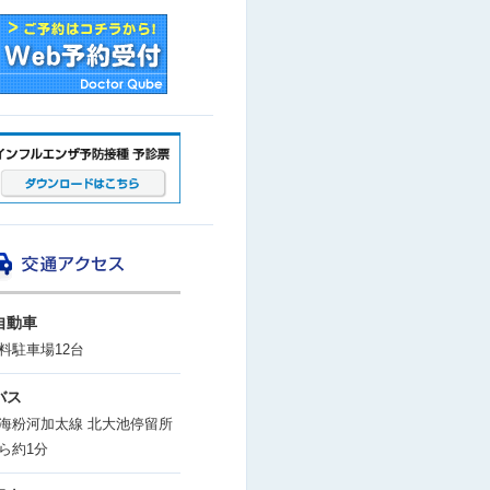
自動車
料駐車場12台
バス
海粉河加太線 北大池停留所
ら約1分