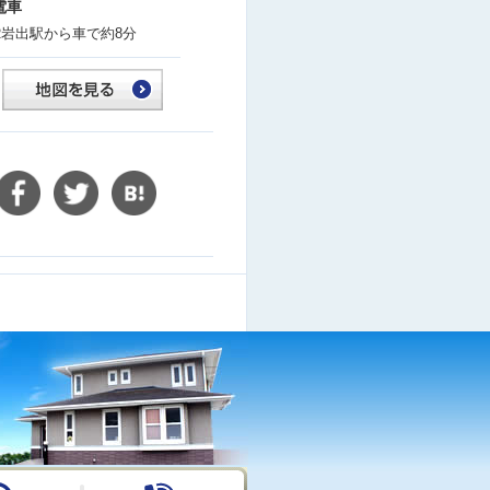
電車
R岩出駅から車で約8分