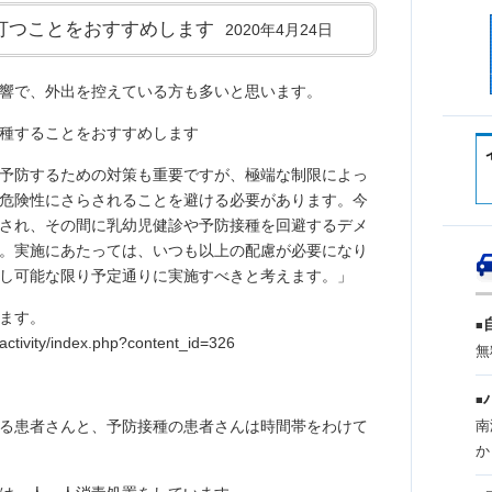
打つことをおすすめします
2020年4月24日
響で、外出を控えている方も多いと思います。
種することをおすすめします
予防するための対策も重要ですが、極端な制限によっ
危険性にさらされることを避ける必要があります。今
され、その間に乳幼児健診や予防接種を回避するデメ
。実施にあたっては、いつも以上の配慮が必要になり
し可能な限り予定通りに実施すべきと考えます。」
ます。
■
/activity/index.php?content_id=326
無
■
る患者さんと、予防接種の患者さんは時間帯をわけて
南
か