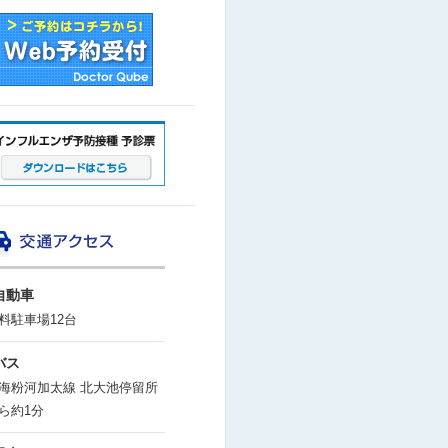
自動車
料駐車場12台
バス
海粉河加太線 北大池停留所
ら約1分