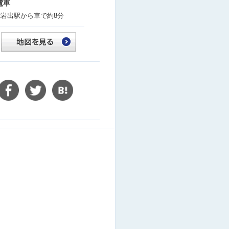
電車
R岩出駅から車で約8分